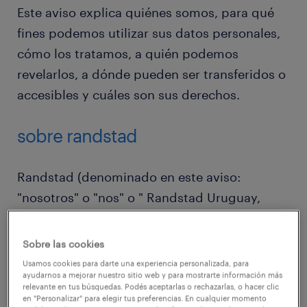
Este aviso explica quiénes somos, para qué
fines podemos utilizar sus datos personales,
cómo los tratamos, a quién podemos
revelarlos, a dónde pueden ser transferidos o
accesibles y cuáles son sus derechos.
sobre randstad
Randstad (denominado en este aviso:
"nosotros" o "nos" o " Randstad Uruguay,
tratará sus datos personales de acuerdo con
este aviso de protección de datos (dichos
Sobre las cookies
datos personales a veces también se
Usamos cookies para darte una experiencia personalizada, para
ayudarnos a mejorar nuestro sitio web y para mostrarte información más
denominan "información").
relevante en tus búsquedas. Podés aceptarlas o rechazarlas, o hacer clic
en "Personalizar" para elegir tus preferencias. En cualquier momento