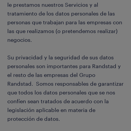
relaciones comerciales
le prestamos nuestros Servicios y al
tratamiento de los datos personales de las
tecnologías en RRHH
personas que trabajan para las empresas con
las que realizamos (o pretendemos realizar)
¿Con quién compartimos tus datos personales?
negocios.
cómo protegeremos tus datos personales
Su privacidad y la seguridad de sus datos
personales son importantes para Randstad y
tus derechos en materia de protección de datos
el resto de las empresas del Grupo
cambios en este aviso de protección de datos
Randstad. Somos responsables de garantizar
que todos los datos personales que se nos
confíen sean tratados de acuerdo con la
legislación aplicable en materia de
protección de datos.