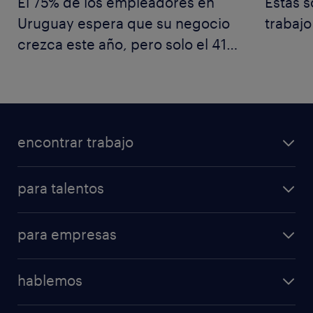
El 75% de los empleadores en
Estas s
Uruguay espera que su negocio
trabajo
crezca este año, pero solo el 41%
del talento comparte ese
optimismo
encontrar trabajo
para talentos
para empresas
hablemos