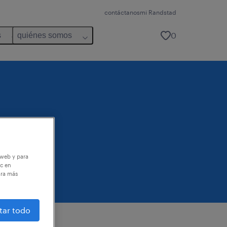
contáctanos
mi Randstad
0
s
quiénes somos
 web y para
ic en
ara más
tar todo