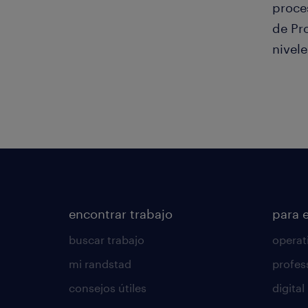
proce
de Pr
nivel
encontrar trabajo
para 
buscar trabajo
operat
mi randstad
profes
consejos útiles
digital