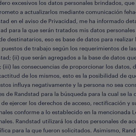
dero excesivos los datos personales brindados, que
ometo a actualizarlos mediante comunicación fehac
tad en el aviso de Privacidad, me ha informado deta
idad para la que serán tratados mis datos personales
 de destinatarios, eso es base de datos para realiza
r puestos de trabajo según los requerimientos de la
tad; (ii) que serán agregados a la base de datos qu
 (iii) las consecuencias de proporcionar los datos, 
xactitud de los mismos, esto es la posibilidad de qu
stos influya negativamente y la persona no sea con
es de Randstad para la búsqueda para la cual se la ci
 de ejercer los derechos de acceso, rectificación y 
nales conforme a lo establecido en la mencionada L
ales. Randstad utilizará los datos personales de ac
ífica para la que fueron solicitados. Asimismo, Rand