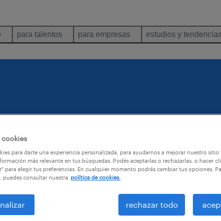
o
para talentos
para empresas
estudios y tendencia
s.
 cookies
ies para darte una experiencia personalizada, para ayudarnos a mejorar nuestro sitio
formación más relevante en tus búsquedas. Podés aceptarlas o rechazarlas, o hacer cl
r" para elegir tus preferencias. En cualquier momento podrás cambiar tus opciones. P
, puedes consultar nuestra
política de cookies.
nalizar
rechazar todo
acep