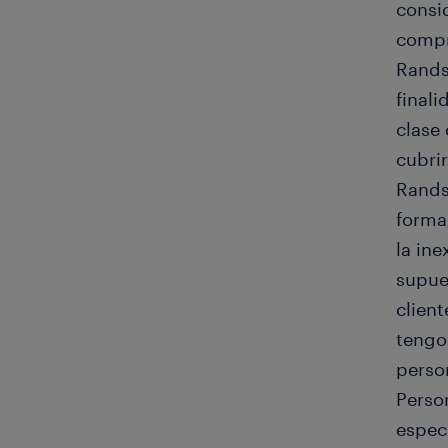
consi
compr
Rands
final
clase
cubri
Rands
forma;
la ine
supue
client
tengo
perso
Person
espec