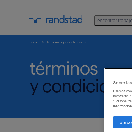
encontrar trabaj
home
términos y condiciones
términos
y condicione
Sobre las
Usamos cook
mostrarte in
"Personaliza
información
perso