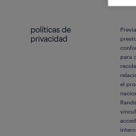
políticas de
Previa
privacidad
prest
confo
para 
recol
relac
el pr
nacion
Randst
vincu
accede
inter