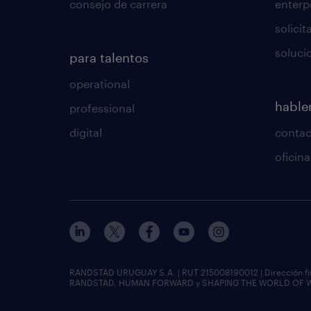
consejo de carrera
enterp
solici
soluci
para talentos
operational
habl
professional
digital
conta
oficin
RANDSTAD URUGUAY S.A. | RUT 215008190012 | Dirección fisc
RANDSTAD, HUMAN FORWARD y SHAPING THE WORLD OF WORK