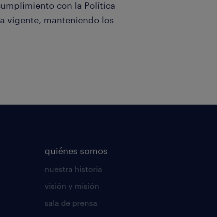
umplimiento con la Política
a vigente, manteniendo los
quiénes somos
nuestra historia
visión y misión
sala de prensa