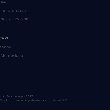
rise
tar información
ones y servicios
emos
ctanos
a Montevideo
al: Bvar. Artigas 2097 |
 son marcas registradas por Randstad N.V.