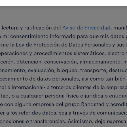
 lectura y ratificación del
Aviso de Privacidad
, mani
o mi consentimiento informado para que mis datos 
rme la Ley de Protección de Datos Personales y sus 
operaciones y procedimientos sistemáticos, electrón
ección, obtención, conservación, almacenamiento, m
ionamiento, evaluación, bloqueo, transporte, destruc
ocesamiento de datos personales, así como también 
al e internacional- a terceros clientes de la empre
ad, o a cualquier persona física o jurídica o entida
le con alguna empresa del grupo Randstad y acredit
r a los referidos datos, sea a través de comunicaci
conexiones o transferencias. Asimismo, dejo expres