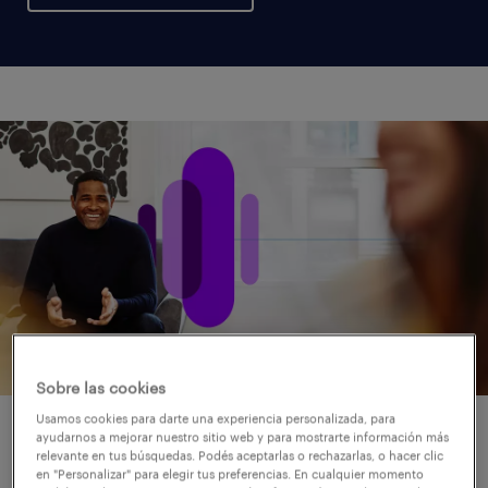
Sobre las cookies
Usamos cookies para darte una experiencia personalizada, para
descubrí talento
ayudarnos a mejorar nuestro sitio web y para mostrarte información más
relevante en tus búsquedas. Podés aceptarlas o rechazarlas, o hacer clic
en "Personalizar" para elegir tus preferencias. En cualquier momento