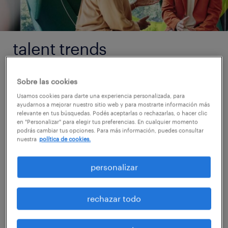
talent trends
2025
Sobre las cookies
principales tendencias en recursos humanos
Usamos cookies para darte una experiencia personalizada, para
ayudarnos a mejorar nuestro sitio web y para mostrarte información más
y gestión del talento para 2025.
relevante en tus búsquedas. Podés aceptarlas o rechazarlas, o hacer clic
en "Personalizar" para elegir tus preferencias. En cualquier momento
podrás cambiar tus opciones. Para más información, puedes consultar
nuestra
política de cookies.
descargá el reporte
personalizar
rechazar todo
¿qué es el talent trends?