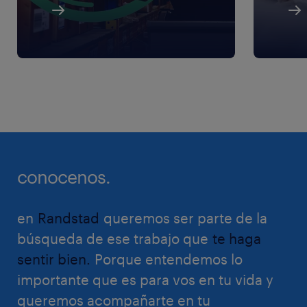
conocenos.
en
Randstad
queremos ser parte de la
búsqueda de ese trabajo que
te haga
sentir bien.
Porque entendemos lo
importante que es para vos en tu vida y
queremos acompañarte en tu