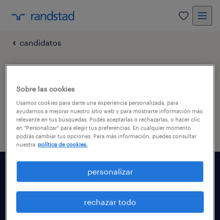
0
candidatos
expo empleo
Sobre las cookies
Universidad Católica del
Usamos cookies para darte una experiencia personalizada, para
ayudarnos a mejorar nuestro sitio web y para mostrarte información más
Uruguay
relevante en tus búsquedas. Podés aceptarlas o rechazarlas, o hacer clic
en "Personalizar" para elegir tus preferencias. En cualquier momento
podrás cambiar tus opciones. Para más información, puedes consultar
nuestra
política de cookies.
personalizar
encontrar trabajo
rechazar todo
para talentos