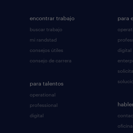
encontrar trabajo
para 
buscar trabajo
operat
mi randstad
profes
consejos útiles
digital
consejo de carrera
enterp
solici
soluci
para talentos
operational
habl
professional
digital
conta
oficin