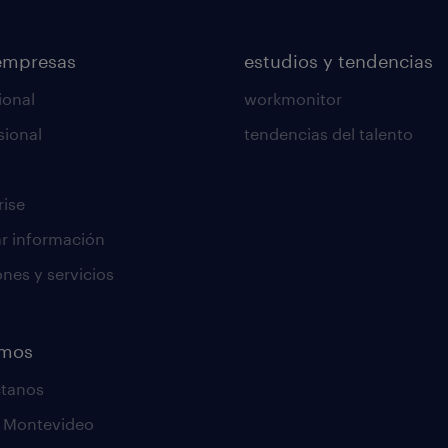
empresas
estudios y tendencias
ional
workmonitor
sional
tendencias del talento
rise
tar información
ones y servicios
emos
ctanos
a Montevideo