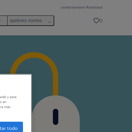
contáctanos
mi Randstad
0
s
quiénes somos
 web y para
ic en
ara más
tar todo