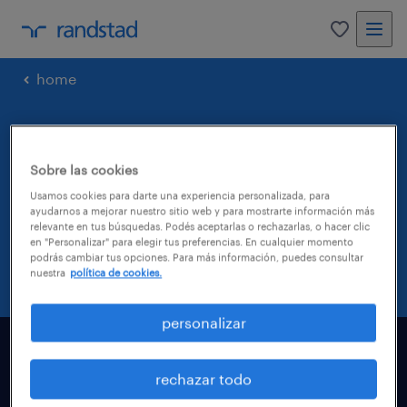
0
home
¡gracias
Sobre las cookies
por elegirnos!
Usamos cookies para darte una experiencia personalizada, para
ayudarnos a mejorar nuestro sitio web y para mostrarte información más
relevante en tus búsquedas. Podés aceptarlas o rechazarlas, o hacer clic
Un consultor de Randstad se comunicará con
en "Personalizar" para elegir tus preferencias. En cualquier momento
vos para brindarte la ayuda necesaria.
podrás cambiar tus opciones. Para más información, puedes consultar
nuestra
política de cookies.
personalizar
encontrar trabajo
rechazar todo