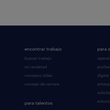
encontrar trabajo
para 
buscar trabajo
operat
mi randstad
profes
consejos útiles
digital
consejo de carrera
enterp
solici
soluci
para talentos