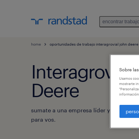
encontrar trabaj
home
oportunidades de trabajo interagrovial john deere
Interagrovial 
Sobre las
Usamos cook
Deere
mostrarte in
"Personaliza
información
sumate a una empresa líder y abrí un m
perso
para vos.