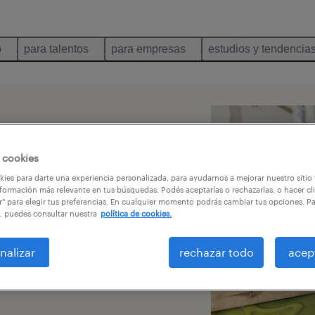
o
para talentos
para empresas
estudios y tendencia
- John
 cookies
ies para darte una experiencia personalizada, para ayudarnos a mejorar nuestro sitio
formación más relevante en tus búsquedas. Podés aceptarlas o rechazarlas, o hacer cl
r" para elegir tus preferencias. En cualquier momento podrás cambiar tus opciones. P
, puedes consultar nuestra
política de cookies.
undo de posibilidades
nalizar
rechazar todo
acep