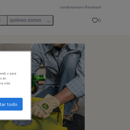
contáctanos
mi Randstad
0
s
quiénes somos
 web y para
ic en
ara más
tar todo