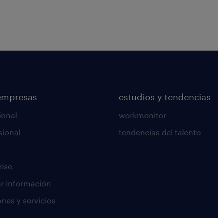
empresas
estudios y tendencias
ional
workmonitor
sional
tendencias del talento
rise
tar información
ones y servicios