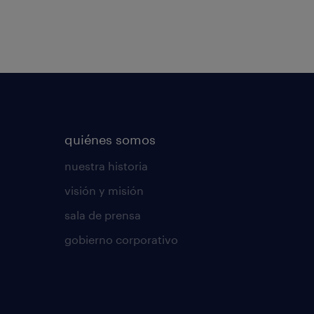
quiénes somos
nuestra historia
visión y misión
sala de prensa
gobierno corporativo