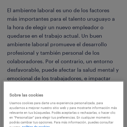
El ambiente laboral es uno de los factores
más importantes para el talento uruguayo a
la hora de elegir un nuevo empleador o
quedarse en el trabajo actual. Un buen
ambiente laboral promueve el desarrollo
profesional y también personal de los
colaboradores. Por el contrario, un entorno
desfavorable, puede afectar la salud mental y
emocional de los trabajadores, e impactar
negativamente en la empresa. Por eso es tan
importante identificar elementos “tóxicos”
Sobre las cookies
que estén afectando el ambiente laboral.
Usamos cookies para darte una experiencia personalizada, para
ayudarnos a mejorar nuestro sitio web y para mostrarte información más
relevante en tus búsquedas. Podés aceptarlas o rechazarlas, o hacer clic
en "Personalizar" para elegir tus preferencias. En cualquier momento
¿A qué nos referimos cuando hablamos de
podrás cambiar tus opciones. Para más información, puedes consultar
nuestra
política de cookies.