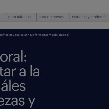
o
para talentos
para empresas
estudios y tendencia
ntestar ¿cuáles son tus fortalezas y debilidades?
oral:
ar a la
áles
ezas y