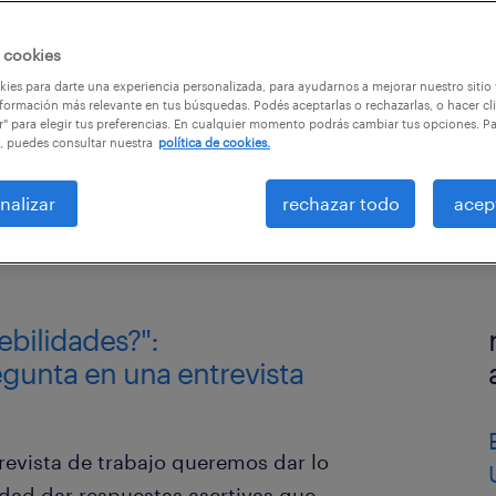
 cookies
ies para darte una experiencia personalizada, para ayudarnos a mejorar nuestro sitio
formación más relevante en tus búsquedas. Podés aceptarlas o rechazarlas, o hacer cl
r" para elegir tus preferencias. En cualquier momento podrás cambiar tus opciones. P
, puedes consultar nuestra
política de cookies.
nalizar
rechazar todo
acep
debilidades?":
egunta en una entrevista
evista de trabajo queremos dar lo
idad dar respuestas asertivas que