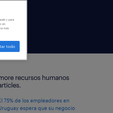
 web y para
ic en
ara más
tar todo
more recursos humanos
articles.
El 75% de los empleadores en
Uruguay espera que su negocio