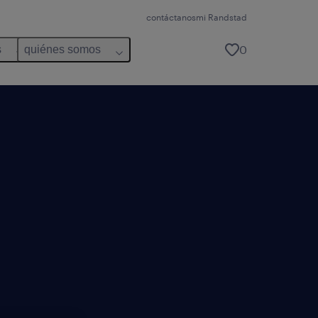
contáctanos
mi Randstad
0
s
quiénes somos