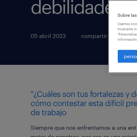
debilidades?
Sobre las
Usamos cook
mostrarte in
"Personaliza
05 abril 2023
compartir en
información
perso
"¿Cuáles son tus fortalezas y 
cómo contestar esta difícil pr
de trabajo
Siempre que nos enfrentamos a una entr
mejor de nosotros, por eso es una prior