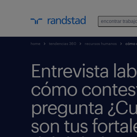
encontrar trabaj
home
tendencias 360
recursos humanos
cómo co
Entrevista lab
cómo contest
pregunta ¿Cu
son tus fortal