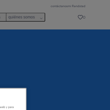
contáctanos
mi Randstad
0
s
quiénes somos
 web y para