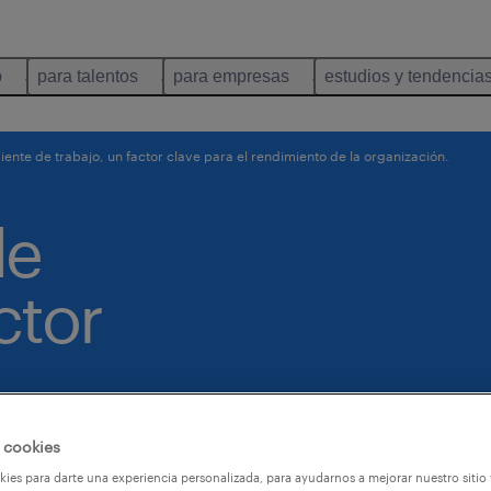
o
para talentos
para empresas
estudios y tendencia
ente de trabajo, un factor clave para el rendimiento de la organización.
de
ctor
e la
 cookies
ies para darte una experiencia personalizada, para ayudarnos a mejorar nuestro sitio