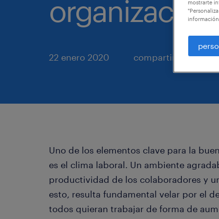
organización
mostrarte in
"Personaliza
información
perso
22 enero 2020
compartir en
Uno de los elementos clave para la bu
es el clima laboral. Un ambiente agrada
productividad de los colaboradores y 
esto, resulta fundamental velar por el d
todos quieran trabajar de forma de aum