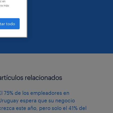
ic en
ara más
tar todo
artículos relacionados
El 75% de los empleadores en
Uruguay espera que su negocio
crezca este año, pero solo el 41% del