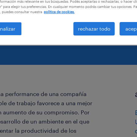
.
formación más relevante en tus búsquedas. Podés aceptarlas o rechazarlas, o hacer cl
r" para elegir tus preferencias. En cualquier momento podrás cambiar tus opciones. P
, puedes consultar nuestra
política de cookies.
nalizar
rechazar todo
acep
ena performance de una compañía
ble de trabajo favorece a una mejor
un aumento de su compromiso. Por
esarrollo de un ambiente en el que
entar la productividad de los