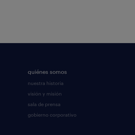
quiénes somos
nuestra historia
visión y misión
sala de prensa
gobierno corporativo