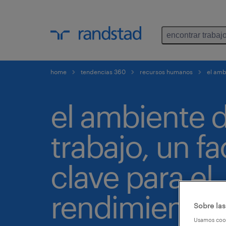
encontrar trabaj
home
tendencias 360
recursos humanos
el ambi
el ambiente 
trabajo, un fa
clave para el
rendimiento d
Sobre las
Usamos cook