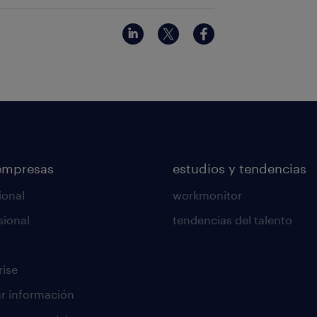
empresas
estudios y tendencias
ional
workmonitor
sional
tendencias del talento
rise
tar información