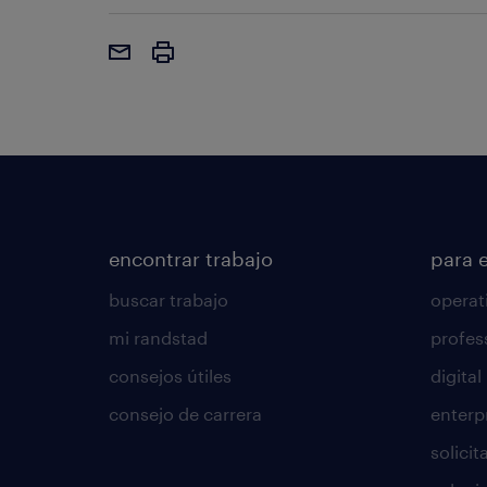
encontrar trabajo
para 
buscar trabajo
operat
mi randstad
profes
consejos útiles
digital
consejo de carrera
enterp
solici