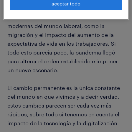
aceptar todo
A todo esto, se suman las problemáticas
modernas del mundo laboral, como la
migración y el impacto del aumento de la
expectativa de vida en los trabajadores. Si
todo esto parecía poco, la pandemia llegó
para alterar el orden establecido e imponer
un nuevo escenario.
El cambio permanente es la única constante
del mundo en que vivimos y a decir verdad,
estos cambios parecen ser cada vez más
rápidos, sobre todo si tenemos en cuenta el
impacto de la tecnología y la digitalización.