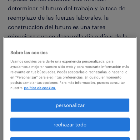
determinar el futuro del trabajo y la tasa de
reemplazo de las fuerzas laborales, la
construcción del futuro es una tarea
minuciosa que se desarrolla día a día y de la
que, evidentemente, somos los principales
Sobre las cookies
protagonistas.
Usamos cookies para darte una experiencia personalizada, para
ayudarnos a mejorar nuestro sitio web y para mostrarte información más
relevante en tus búsquedas. Podés aceptarlas o rechazarlas, o hacer clic
Hoy, el mundo del trabajo se encuentra en
en "Personalizar" para elegir tus preferencias. En cualquier momento
plena batalla, con numerosos frentes en
podrás cambiar tus opciones. Para más información, puedes consultar
nuestra
política de cookies.
simultáneo. Por un lado, nos atacan viejos y
conocidos problemas, como resolver la
personalizar
inequidad de género, la falta de protección
social, los ámbitos inseguros, el desempleo
rechazar todo
en jóvenes y seniors, así como otros mucho
más complejos como la explotación infantil.