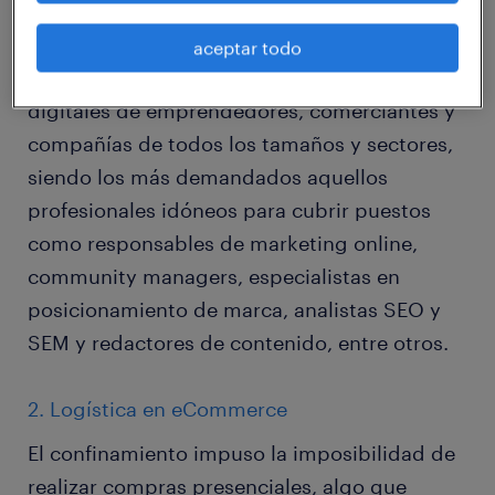
sus niveles de seniority, se transformaron en
el talento clave para la planificación,
aceptar todo
coordinación y ejecución de las estrategias
digitales de emprendedores, comerciantes y
compañías de todos los tamaños y sectores,
siendo los más demandados aquellos
profesionales idóneos para cubrir puestos
como responsables de marketing online,
community managers, especialistas en
posicionamiento de marca, analistas SEO y
SEM y redactores de contenido, entre otros.
2. Logística en eCommerce
El confinamiento impuso la imposibilidad de
realizar compras presenciales, algo que