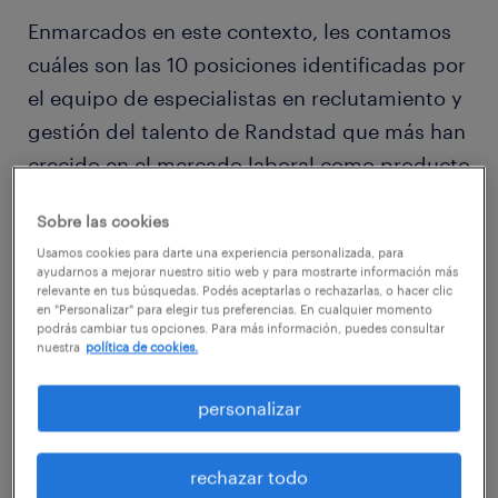
Enmarcados en este contexto, les contamos
cuáles son las 10 posiciones identificadas por
el equipo de especialistas en reclutamiento y
gestión del talento de Randstad que más han
crecido en el mercado laboral como producto
de la pandemia.
Sobre las cookies
Usamos cookies para darte una experiencia personalizada, para
1. Marketing Digital
ayudarnos a mejorar nuestro sitio web y para mostrarte información más
relevante en tus búsquedas. Podés aceptarlas o rechazarlas, o hacer clic
A raíz de la llegada del COVID-19 la mayoría
en "Personalizar" para elegir tus preferencias. En cualquier momento
podrás cambiar tus opciones. Para más información, puedes consultar
de las empresas ampliaron su presencia en el
nuestra
política de cookies.
mundo online y muchos debieron dar sus
primeros pasos en este entorno.
personalizar
Los perfiles de marketing digital, en todos
rechazar todo