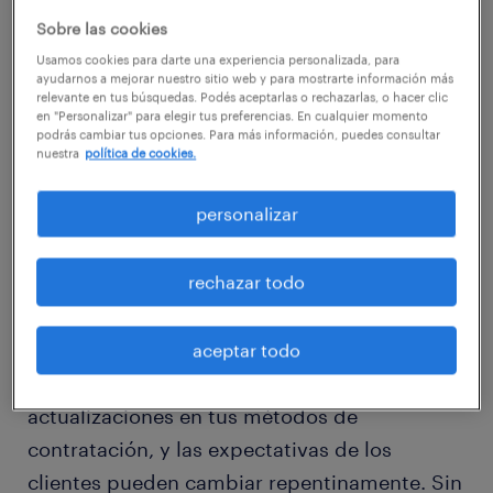
A continuación, exploramos algunas áreas
Sobre las cookies
clave en las que tu organización debería
Usamos cookies para darte una experiencia personalizada, para
ayudarnos a mejorar nuestro sitio web y para mostrarte información más
centrarse para preparar a su personal para
relevante en tus búsquedas. Podés aceptarlas o rechazarlas, o hacer clic
en "Personalizar" para elegir tus preferencias. En cualquier momento
los desafíos y oportunidades del futuro:
podrás cambiar tus opciones. Para más información, puedes consultar
nuestra
política de cookies.
adoptar metodologías ágiles.
personalizar
Si bien el futuro es incierto, una certeza es
rechazar todo
que el cambio será constante. Las nuevas
tecnologías pueden transformar y optimizar
los procesos empresariales, las tendencias
aceptar todo
del mercado laboral pueden requerir
actualizaciones en tus métodos de
contratación, y las expectativas de los
clientes pueden cambiar repentinamente. Sin