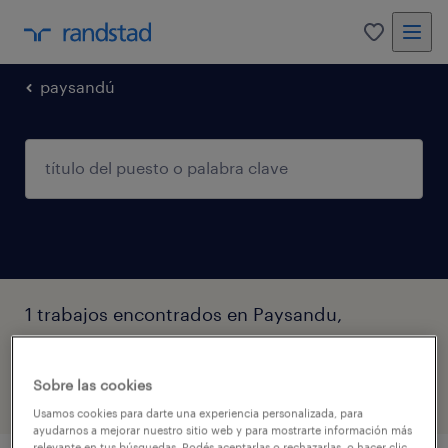
0
paysandú
1 trabajos encontrados en Paysandu,
Paysandú
Sobre las cookies
filtro
1
Usamos cookies para darte una experiencia personalizada, para
ayudarnos a mejorar nuestro sitio web y para mostrarte información más
relevante en tus búsquedas. Podés aceptarlas o rechazarlas, o hacer clic