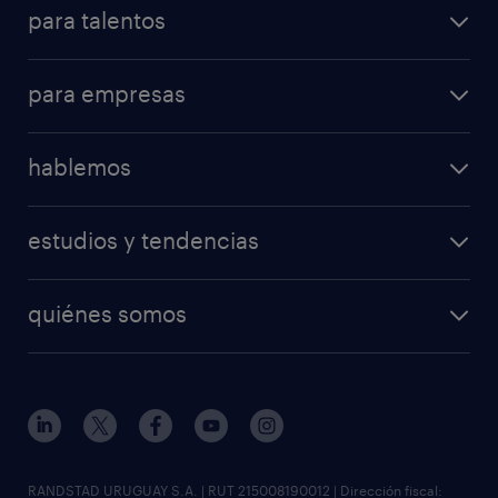
para talentos
mi randstad
operational
consejos útiles
para empresas
professional
consejo de carrera
operational
digital
hablemos
professional
contactanos
digital
estudios y tendencias
oficina Montevideo
enterprise
workmonitor
solicitar información
quiénes somos
tendencias del talento
soluciones y servicios
nuestra historia
visión y misión
sala de prensa
gobierno corporativo
RANDSTAD URUGUAY S.A. | RUT 215008190012 | Dirección fiscal: