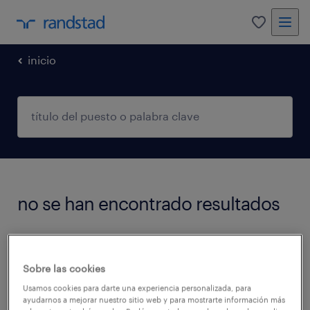
0
inicio
no se han encontrado resultados
No encontramos trabajos que coincidan con
estos filtros. Podés intentar modificar los
Sobre las cookies
filtros aplicados para obtener más resultados.
Usamos cookies para darte una experiencia personalizada, para
ayudarnos a mejorar nuestro sitio web y para mostrarte información más
Las siguientes acciones pueden ayudar