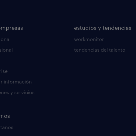
empresas
estudios y tendencias
ional
workmonitor
sional
tendencias del talento
rise
tar información
ones y servicios
emos
ctanos