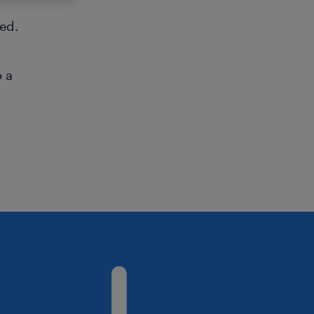
ed.
o a