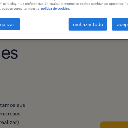
r" para elegir tus preferencias. En cualquier momento podrás cambiar tus opciones. P
, puedes consultar nuestra
política de cookies.
nalizar
rechazar todo
acep
 es
ratamos sus
 empresas
ealizar)