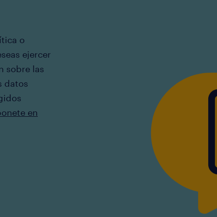
tica o
eseas ejercer
n sobre las
s datos
gidos
ponete en