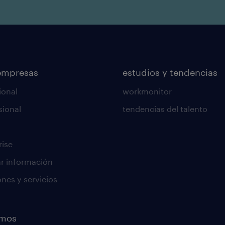
empresas
estudios y tendencias
ional
workmonitor
sional
tendencias del talento
rise
tar información
ones y servicios
emos