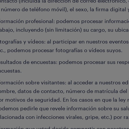
ntacto (incluida la dirección de correo electrónico, 
 número de teléfono móvil), el sexo, la firma digital
formación profesional: podemos procesar informaci
rabajo, incluyendo (sin limitación) su cargo, su ubi
tografías y vídeos: al participar en nuestros eventos
tc., podemos procesar fotografías o vídeos suyos.
sultados de encuestas: podemos procesar sus respu
ncuestas.
formación sobre visitantes: al acceder a nuestros ed
ombre, datos de contacto, número de matrícula del co
or motivos de seguridad. En los casos en que la ley 
odemos pedirle que revele información sobre su sal
lacionada con infecciones virales, gripe, etc.) por 
formación que usted decida compartir con nosotro