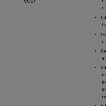
vos?
co
el
In
t
Fo
e
Re
e
In
n
p
p
re
In