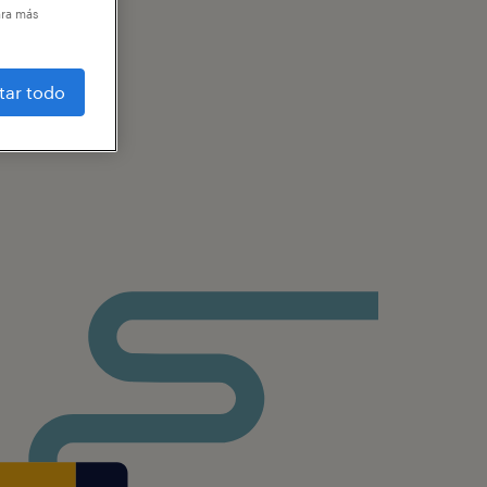
ara más
tar todo