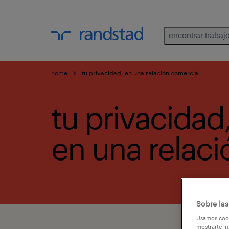
encontrar trabaj
home
tu privacidad, en una relación comercial.
tu privacidad
en una relaci
Sobre las
Usamos cook
mostrarte in