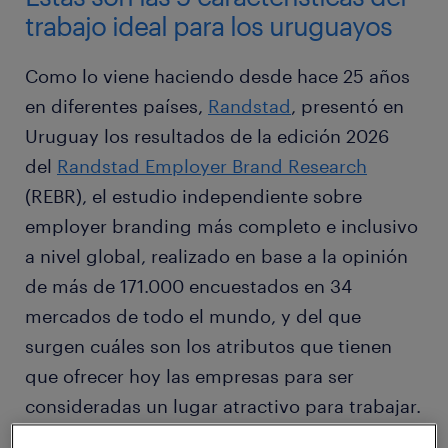
trabajo ideal para los uruguayos
Como lo viene haciendo desde hace 25 años
en diferentes países,
Randstad
, presentó en
Uruguay los resultados de la edición 2026
del
Randstad Employer Brand Research
(REBR), el estudio independiente sobre
employer branding más completo e inclusivo
a nivel global, realizado en base a la opinión
de más de 171.000 encuestados en 34
mercados de todo el mundo, y del que
surgen cuáles son los atributos que tienen
que ofrecer hoy las empresas para ser
consideradas un lugar atractivo para trabajar.