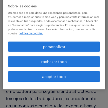
El estudio de Randstad provee insights muy
Sobre las cookies
interesantes sobre la combinación de
Usamos cookies para darte una experiencia personalizada, para
ayudarnos a mejorar nuestro sitio web y para mostrarte información más
factores que atrae a los trabajadores y cuáles
relevante en tus búsquedas. Podés aceptarlas o rechazarlas, o hacer clic
son los aspectos que consideran más
en "Personalizar" para elegir tus preferencias. En cualquier momento
podrás cambiar tus opciones. Para más información, puedes consultar
importantes a la hora de elegir una empresa
nuestra
política de cookies.
para trabajar.
personalizar
Conocer los factores que más valoran los
rechazar todo
candidatos al momento de elegir un
empleador les permite a las organizaciones
definir y comunicar su propuesta de valor
aceptar todo
para el talento y gestionar su marca
empleadora para seguir siendo atractivas a
los ojos de los trabajadores, especialmente
en un contexto en el que las expectativas y