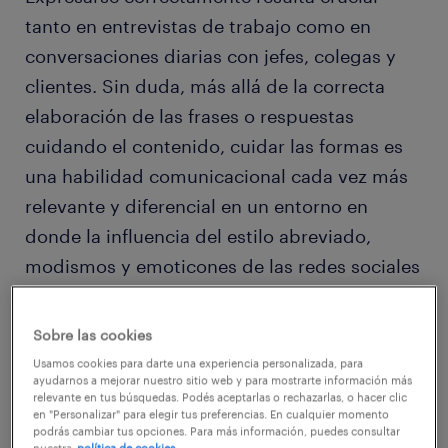
tanto en entrevistas de trabajo como en
conversaciones diarias con jefes, colegas y
clientes. Sin duda, más allá de la correcta
elaboración de las frases o respuestas
cuidando el contenido, cuidar las formas es
una habilidad comunicacional cada vez más
relevante y diferencial en un entorno en
donde la influencia del estilo abreviado,
modismos y emoticones de las redes sociales
está impactando negativamente sobre la
manera en la que nos expresamos.
Sobre las cookies
Usamos cookies para darte una experiencia personalizada, para
ayudarnos a mejorar nuestro sitio web y para mostrarte información más
Todos de alguna manera parecemos expertos
relevante en tus búsquedas. Podés aceptarlas o rechazarlas, o hacer clic
en boicotear conversaciones, incluyendo en
en "Personalizar" para elegir tus preferencias. En cualquier momento
podrás cambiar tus opciones. Para más información, puedes consultar
nuestras respuestas palabras sin sentido o
nuestra
política de cookies.