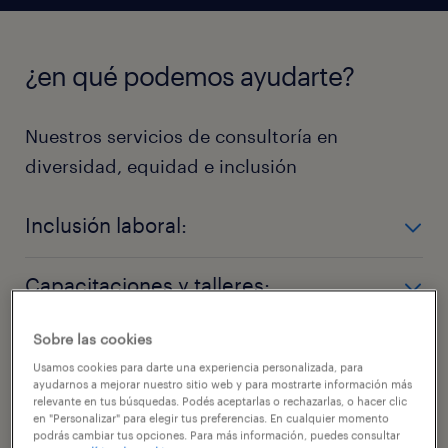
¿en qué podemos ayudarte?
Nuestros servicios de consultoría en
diversidad, equidad e inclusión
Inclusión laboral:
- Búsqueda y selección
Capacitaciones y talleres:
- Personal temporal
- Diversidad de género
- Sensibilización: conceptos y ejercicios
Sobre las cookies
Diagnósticos de situación:
- Personas con discapacidad
- Género
- Diversidad etaria
Usamos cookies para darte una experiencia personalizada, para
- Personas con discapacidad
ayudarnos a mejorar nuestro sitio web y para mostrarte información más
- Diagnóstico integral en DE&I
- Empleo joven
relevante en tus búsquedas. Podés aceptarlas o rechazarlas, o hacer clic
- Diversidad etaria
- Diagnóstico de sesgos implícitos y cultura
en "Personalizar" para elegir tus preferencias. En cualquier momento
- Poblaciones vulnerables
¡contactanos hoy!
podrás cambiar tus opciones. Para más información, puedes consultar
organizacional