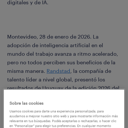
digitales y de IA.
Montevideo, 28 de enero de 2026. La
adopción de inteligencia artificial en el
mundo del trabajo avanza a ritmo acelerado,
pero no todos perciben sus beneficios de la
misma manera.
Randstad
, la compañía de
talento líder a nivel global, presentó los
resultados de Uruguay de la edición 2026 del
Workmonitor, estudio que releva las
Sobre las cookies
expectativas, estados de ánimo y
Usamos cookies para darte una experiencia personalizada, para
comportamiento de los trabajadores a partir
ayudarnos a mejorar nuestro sitio web y para mostrarte información más
relevante en tus búsquedas. Podés aceptarlas o rechazarlas, o hacer clic
de una encuesta a 26.824 personas en 35
en "Personalizar" para elegir tus preferencias. En cualquier momento