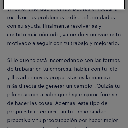
charla, no sólo podrás consolidar este
vínculo, sino que además, podrás empezar a
resolver tus problemas o disconformidades
con su ayuda, finalmente resolverlas y
sentirte más cómodo, valorado y nuevamente
motivado a seguir con tu trabajo y mejorarlo.
Si lo que te está incomodando son las formas
de trabajar en tu empresa, hablar con tu jefe
y llevarle nuevas propuestas es la manera
más directa de generar un cambio. ¡Quizás tu
jefe ni siquiera sabe que hay mejores formas
de hacer las cosas! Además, este tipo de
propuestas demuestran tu personalidad
proactiva y tu preocupación por hacer mejor