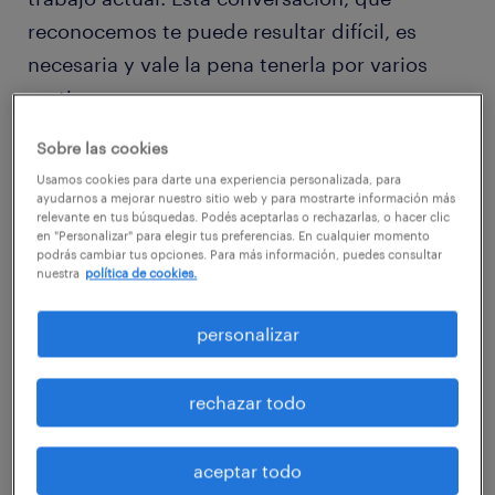
reconocemos te puede resultar difícil, es
necesaria y vale la pena tenerla por varios
motivos.
Sobre las cookies
En primer lugar, charlar con tu jefe y
Usamos cookies para darte una experiencia personalizada, para
conversar sobre lo que te está pasando es la
ayudarnos a mejorar nuestro sitio web y para mostrarte información más
relevante en tus búsquedas. Podés aceptarlas o rechazarlas, o hacer clic
mejor forma de saber si realmente hay
en "Personalizar" para elegir tus preferencias. En cualquier momento
podrás cambiar tus opciones. Para más información, puedes consultar
empatía, es decir si tu jefe entiende tus
nuestra
política de cookies.
problemas, se preocupa por tu situación
personal y por tu carrera profesional y
personalizar
realmente quiere ayudarte a vos y a la
empresa. Además, y aunque quizás no resulte
rechazar todo
en un aumento inmediato de tu sueldo
(aunque nunca se sabe), a partir de esta
aceptar todo