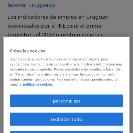
laboral uruguayo.
Los indicadores de empleo en Uruguay
presentados por el INE para el primer
trimestre del 2022 muestran mejoras
respecto a periodos anteriores. En abril la
Sobre las cookies
tasa de empleo alcanzó el 56,9%, y el
Usamos cookies para darte una experiencia personalizada, para
desempleo se situó en el 7,7%. En entrevista
ayudarnos a mejorar nuestro sitio web y para mostrarte información más
con Crónicas, Juan Pablo Lara, Director de
relevante en tus búsquedas. Podés aceptarlas o rechazarlas, o hacer clic
en "Personalizar" para elegir tus preferencias. En cualquier momento
Randstad Uruguay, aportó su visión sobre
podrás cambiar tus opciones. Para más información, puedes consultar
nuestra
política de cookies.
estos datos, señalando que el mercado
laboral uruguayo está “en un momento de
personalizar
recuperación genuina”.
rechazar todo
Si bien la tendencia es hacia la estabilidad,
persisten diferencias entre las distintas zonas