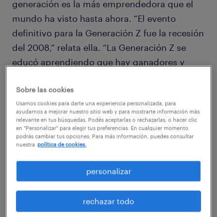
generación es la más emprendedora que el
mundo ha visto hasta ahora. “El evento
definitivo para la Generación Z fue la recesión
del 2008,” relata ella. “La Generación Z se
educó aprendiendo que hay ganadores y
perdedores, y que debemos trabajar por lo
Sobre las cookies
que queremos.”
Usamos cookies para darte una experiencia personalizada, para
ayudarnos a mejorar nuestro sitio web y para mostrarte información más
Ella es la prueba viviente de esto, habiendo
relevante en tus búsquedas. Podés aceptarlas o rechazarlas, o hacer clic
en "Personalizar" para elegir tus preferencias. En cualquier momento
fundado la consultoría de marketing para
podrás cambiar tus opciones. Para más información, puedes consultar
nuestra
política de cookies.
jóvenes GirlZ a sus 19 años, hoy en día
asesora a algunas de las marcas líderes a
personalizar
nivel mundial.
rechazar todo
El sondeo de Randstad, sugiere que esta