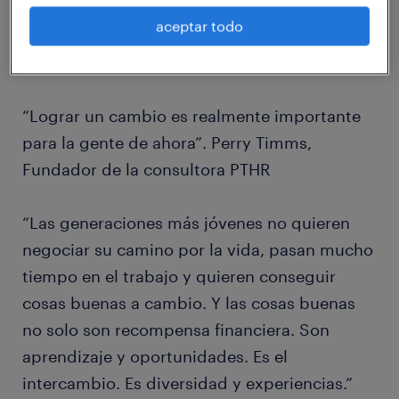
generación no solo se detiene en lo
aceptar todo
económico, sino que también busca un
verdadero sentido de propósito.
“Lograr un cambio es realmente importante
para la gente de ahora”. Perry Timms,
Fundador de la consultora PTHR
“Las generaciones más jóvenes no quieren
negociar su camino por la vida, pasan mucho
tiempo en el trabajo y quieren conseguir
cosas buenas a cambio. Y las cosas buenas
no solo son recompensa financiera. Son
aprendizaje y oportunidades. Es el
intercambio. Es diversidad y experiencias.”