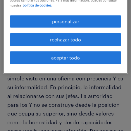
podrás cambiar tus opciones. Para más información, puedes consultar
nuestra
política de cookies.
aumentar o reducir el estrés. Es por eso que
las empresas de avanzada en el mundo
personalizar
ponen especial atención, tanto en la
atmósfera y el “clima”, como en el espacio
rechazar todo
físico de la oficina.
aceptar todo
Quizás lo primero que pueda notarse a
simple vista en una oficina con presencia Y es
su informalidad. En principio, la informalidad
al relacionarse con sus jefes. La autoridad
para los Y no se construye desde la posición
que ocupa su superior, sino desde valores
como la honestidad y desde capacidades