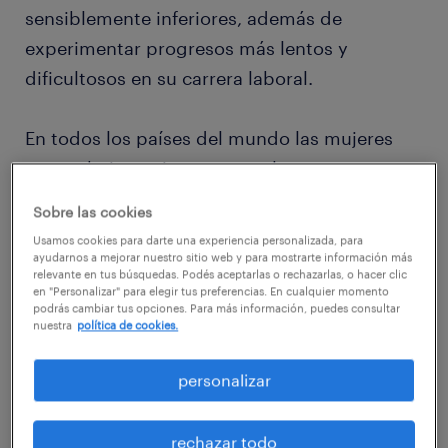
sensiblemente inferiores, además de
experimentar progresos más lentos y
dificultosos en su carrera laboral.
En todos los países del mundo las mujeres
que trabajan a tiempo completo ganan
menos que los hombres. América Latina y el
Sobre las cookies
Caribe no es la excepción: según datos del
Usamos cookies para darte una experiencia personalizada, para
BID, el salario por hora de las mujeres es 18%
ayudarnos a mejorar nuestro sitio web y para mostrarte información más
relevante en tus búsquedas. Podés aceptarlas o rechazarlas, o hacer clic
menor que el de los hombres. Esto en gran
en "Personalizar" para elegir tus preferencias. En cualquier momento
podrás cambiar tus opciones. Para más información, puedes consultar
medida se debe a un fenómeno de
nuestra
política de cookies.
segregación ocupacional que lleva a las
mujeres a ocuparse en oficios menos
personalizar
remunerados (docencia, enfermería…).
También las lleva a elegir trabajos con
rechazar todo