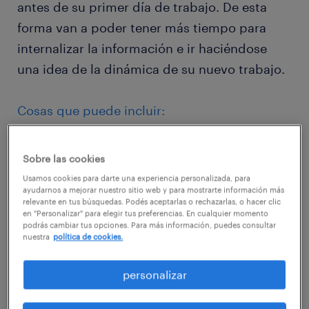
antes de su primer día de trabajo. De esta
forma van a poder tener más tiempo para
internalizar la información e ir haciéndose
una idea de la dinámica de su nuevo trabajo.
Cosas que puede incluir:
Documentos, formularios y manuales que
Sobre las cookies
necesiten firmas, copias digitales de
Usamos cookies para darte una experiencia personalizada, para
identificación, seguros de salud, etc.
ayudarnos a mejorar nuestro sitio web y para mostrarte información más
relevante en tus búsquedas. Podés aceptarlas o rechazarlas, o hacer clic
en "Personalizar" para elegir tus preferencias. En cualquier momento
podrás cambiar tus opciones. Para más información, puedes consultar
nuestra
política de cookies.
Reglamento para empleados, política de
personalizar
privacidad de datos, contactos.