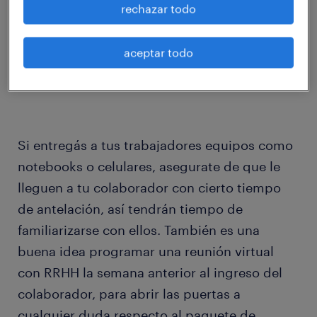
rechazar todo
Acceso a softwares, herramientas y correo
aceptar todo
electrónico.
Si entregás a tus trabajadores equipos como
notebooks o celulares, asegurate de que le
lleguen a tu colaborador con cierto tiempo
de antelación, así tendrán tiempo de
familiarizarse con ellos. También es una
buena idea programar una reunión virtual
con RRHH la semana anterior al ingreso del
colaborador, para abrir las puertas a
cualquier duda respecto al paquete de