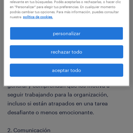
relevante en tus búsquedas. Podés aceptarlas o rechazarlas, o hacer clic
transparente e innovadora, para lograr
en "Personalizar" para elegir tus preferencias. En cualquier momento
podrás cambiar tus opciones. Para más información, puedes consultar
agilidad, flexibilidad y eficiencia. Estos 7
nuestra
política de cookies.
pasos te ayudarán a implementarlo.
personalizar
1. Objetivos claros
rechazar todo
Los objetivos claros con el enfoque adecuado
dan sentido al trabajo de tu equipo, lo que
aceptar todo
permite que los miembros vean el panorama
general y comprendan qué los motiva a
seguir trabajando para la organización,
incluso si están atrapados en una tarea
desafiante o menos emocionante.
2. Comunicación