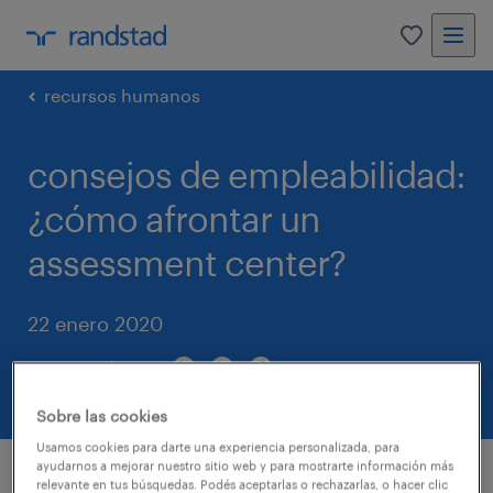
0
recursos humanos
consejos de empleabilidad:
¿cómo afrontar un
assessment center?
22 enero 2020
compartir en
Sobre las cookies
Usamos cookies para darte una experiencia personalizada, para
ayudarnos a mejorar nuestro sitio web y para mostrarte información más
El Assessment Center es una técnica para la
relevante en tus búsquedas. Podés aceptarlas o rechazarlas, o hacer clic