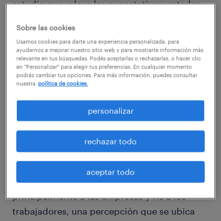
estudio que releva las expectativas, estados
de ánimo y comportamiento de los
Sobre las cookies
trabajadores a partir de una encuesta a
Usamos cookies para darte una experiencia personalizada, para
26.824 personas en 35 países, revela una
ayudarnos a mejorar nuestro sitio web y para mostrarte información más
relevante en tus búsquedas. Podés aceptarlas o rechazarlas, o hacer clic
brecha de expectativas en el mercado
en "Personalizar" para elegir tus preferencias. En cualquier momento
podrás cambiar tus opciones. Para más información, puedes consultar
laboral, en un contexto de aceleración del
nuestra
política de cookies.
uso de la IA en el trabajo, el debate sobre sus
impactos y la necesidad de formar a los
personalizar
trabajadores en habilidades digitales y de IA.
rechazar todo
Del relevamiento surge que el 56% del talento
en Uruguay considera que la implementación
aceptar todo
de IA en el ámbito laboral beneficiará
principalmente a las empresas y no a los
trabajadores, una percepción que se ubica