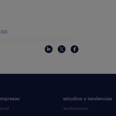
nos
empresas
estudios y tendencias
ional
workmonitor