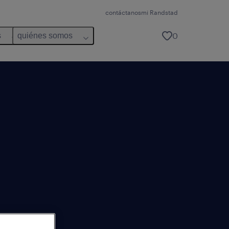
contáctanos
mi Randstad
0
s
quiénes somos