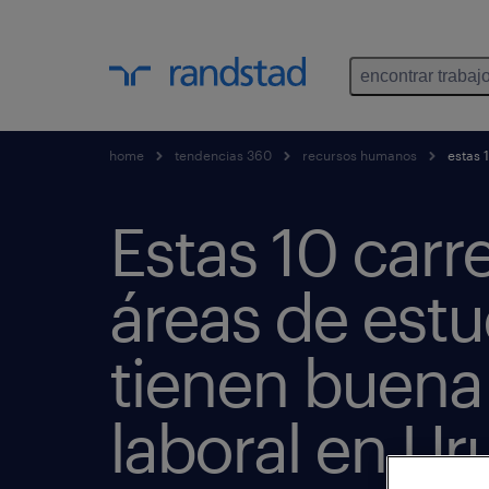
encontrar trabaj
home
tendencias 360
recursos humanos
estas 1
Estas 10 carr
áreas de estu
tienen buena 
laboral en U