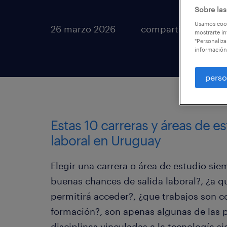
Sobre las
Usamos cook
26 marzo 2026
compartir en
mostrarte in
"Personaliza
información
perso
Estas 10 carreras y áreas de e
laboral en Uruguay
Elegir una carrera o área de estudio si
buenas chances de salida laboral?, ¿a
permitirá acceder?, ¿que trabajos son 
formación?, son apenas algunas de las 
disciplinas vinculadas a la tecnología 