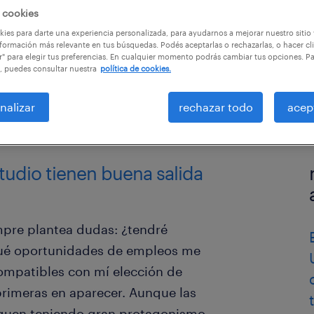
 cookies
ies para darte una experiencia personalizada, para ayudarnos a mejorar nuestro sitio
formación más relevante en tus búsquedas. Podés aceptarlas o rechazarlas, o hacer cl
r" para elegir tus preferencias. En cualquier momento podrás cambiar tus opciones. P
, puedes consultar nuestra
política de cookies.
nalizar
rechazar todo
acep
studio tienen buena salida
empre plantea dudas: ¿tendré
 qué oportunidades de empleos me
compatibles con mí elección de
primeras en aparecer. Aunque las
siguen teniendo gran protagonismo,