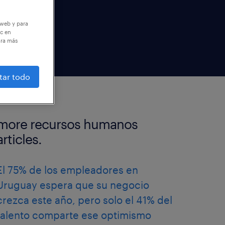
 web y para
ic en
ara más
tar todo
more recursos humanos
articles.
El 75% de los empleadores en
Uruguay espera que su negocio
crezca este año, pero solo el 41% del
talento comparte ese optimismo