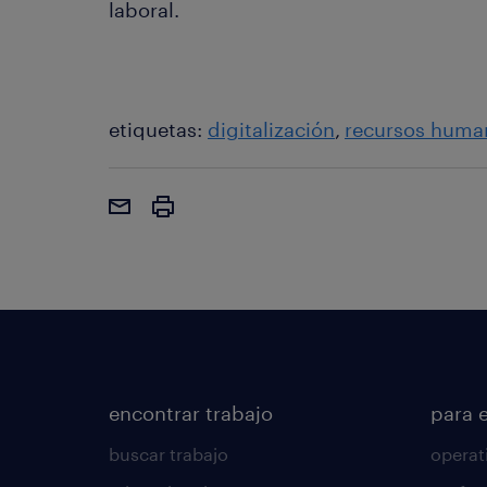
laboral.
etiquetas:
digitalización
recursos huma
encontrar trabajo
para 
buscar trabajo
operat