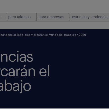
o
para talentos
para empresas
estudios y tendencia
8 tendencias laborales marcarán el mundo del trabajo en 2026
encias
carán el
abajo