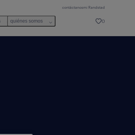
contáctanos
mi Randstad
0
s
quiénes somos