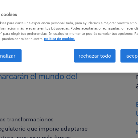
 cookies
ies para darte una experiencia personalizada, para ayudarnos a mejorar nuestro sitio
formación más relevante en tus búsquedas. Podés aceptarlas o rechazarlas, o hacer cl
r" para elegir tus preferencias. En cualquier momento podrás cambiar tus opciones. P
, puedes consultar nuestra
política de cookies.
nalizar
rechazar todo
acep
marcarán el mundo del
as transformaciones
regulatorio que impone adaptarse
futuro, nuevas y más firmes