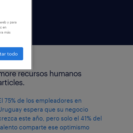
 web y para
ic en
ara más
tar todo
more recursos humanos
articles.
El 75% de los empleadores en
Uruguay espera que su negocio
crezca este año, pero solo el 41% del
talento comparte ese optimismo