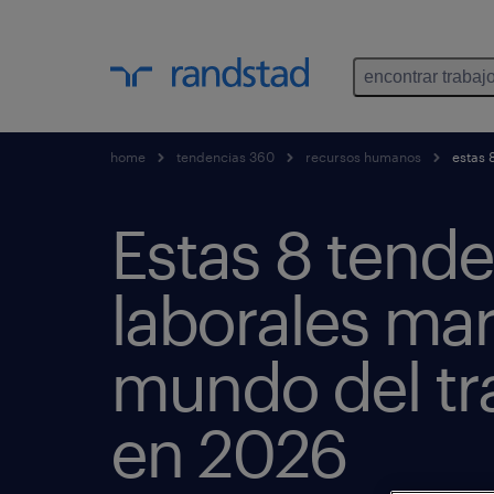
encontrar trabaj
home
tendencias 360
recursos humanos
estas 
Estas 8 tend
laborales mar
mundo del tr
en 2026