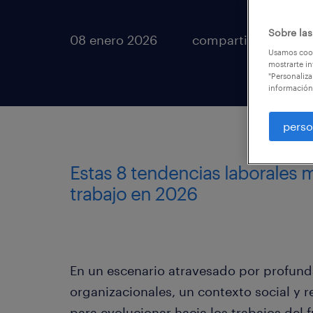
Sobre las
08 enero 2026
compartir en
Usamos cook
mostrarte in
"Personaliza
información
perso
Estas 8 tendencias laborales 
trabajo en 2026
En un escenario atravesado por profund
organizacionales, un contexto social y 
para evolucionar hacia los trabajos del 