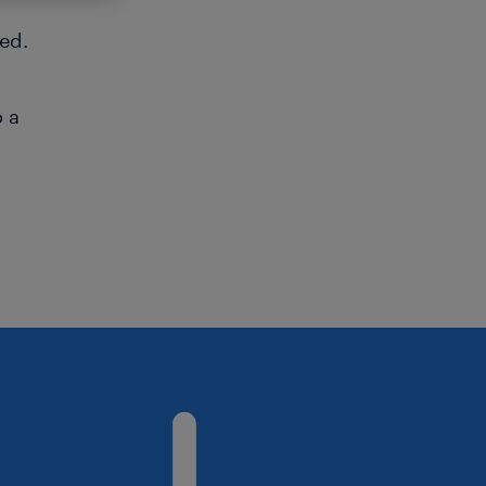
ed.
o a