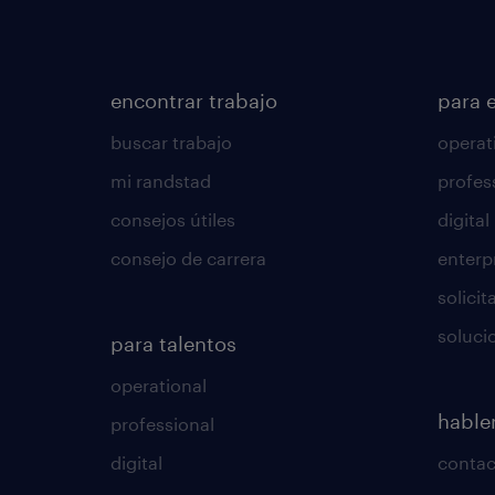
encontrar trabajo
para 
buscar trabajo
operat
mi randstad
profes
consejos útiles
digital
consejo de carrera
enterp
solici
soluci
para talentos
operational
habl
professional
digital
conta