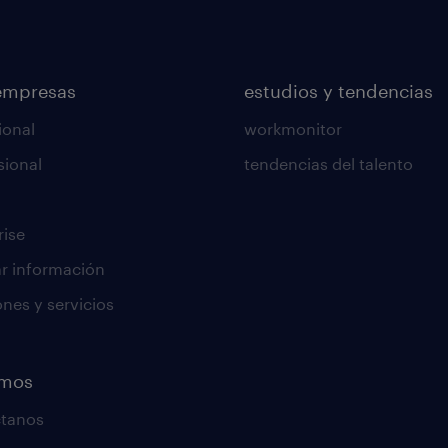
empresas
estudios y tendencias
ional
workmonitor
sional
tendencias del talento
rise
tar información
ones y servicios
emos
ctanos