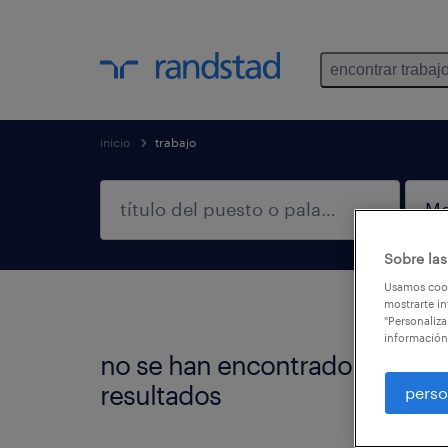
encontrar trabaj
inicio
trabajo
Sobre las
Usamos cook
mostrarte in
"Personaliza
información
no se han encontrado
No en
resultados
perso
Podés 
más r