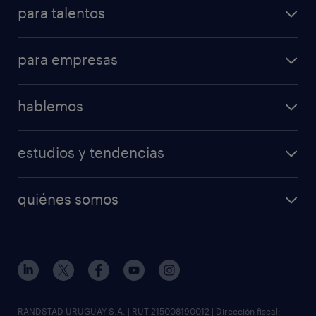
para talentos
mi randstad
operational
consejos útiles
para empresas
professional
consejo de carrera
operational
digital
hablemos
professional
contactanos
digital
estudios y tendencias
oficina Montevideo
enterprise
workmonitor
solicitar información
quiénes somos
tendencias del talento
soluciones y servicios
nuestra historia
visión y misión
sala de prensa
gobierno corporativo
RANDSTAD URUGUAY S.A. | RUT 215008190012 | Dirección fiscal: