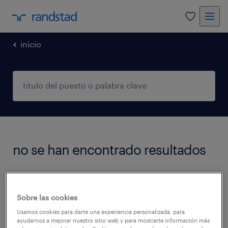
0
inicio
no se han encontrado resultados
No encontramos trabajos que coincidan con
estos filtros. Podés intentar modificar los
Sobre las cookies
filtros aplicados para obtener más resultados.
Usamos cookies para darte una experiencia personalizada, para
ayudarnos a mejorar nuestro sitio web y para mostrarte información más
Las siguientes acciones pueden ayudar