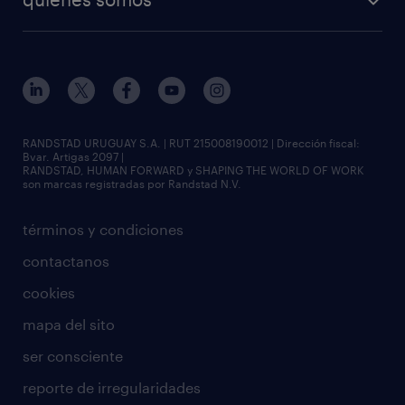
tendencias del talento
soluciones y servicios
nuestra historia
visión y misión
sala de prensa
gobierno corporativo
RANDSTAD URUGUAY S.A. | RUT 215008190012 | Dirección fiscal:
Bvar. Artigas 2097 |
RANDSTAD, HUMAN FORWARD y SHAPING THE WORLD OF WORK
son marcas registradas por Randstad N.V.
términos y condiciones
contactanos
cookies
mapa del sito
ser consciente
reporte de irregularidades