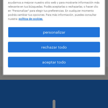
ayudarnos a mejorar nuestro sitio web y para mostrarte información más
encargado/a de tienda
relevante en tus búsquedas. Podés aceptarlas o rechazarlas, o hacer clic
en "Personalizar" para elegir tus preferencias. En cualquier momento
podrás cambiar tus opciones. Para más información, puedes consultar
montevideo, montevideo
nuestra
política de cookies.
tiempo completo
personalizar
rechazar todo
publicado el 5 agosto 2026
aceptar todo