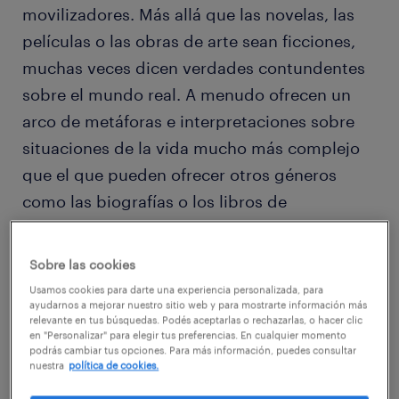
movilizadores. Más allá que las novelas, las
películas o las obras de arte sean ficciones,
muchas veces dicen verdades contundentes
sobre el mundo real. A menudo ofrecen un
arco de metáforas e interpretaciones sobre
situaciones de la vida mucho más complejo
que el que pueden ofrecer otros géneros
como las biografías o los libros de
autoayuda.
Sobre las cookies
Si bien en el mundo de los emprendedores la
Usamos cookies para darte una experiencia personalizada, para
biografía de Steve Jobs resulta casi una
ayudarnos a mejorar nuestro sitio web y para mostrarte información más
relevante en tus búsquedas. Podés aceptarlas o rechazarlas, o hacer clic
lectura obligatoria, no hay que perder de
en "Personalizar" para elegir tus preferencias. En cualquier momento
podrás cambiar tus opciones. Para más información, puedes consultar
vista que hay en muchas ficciones historias,
nuestra
política de cookies.
secretos y mensajes de alerta muy útiles para