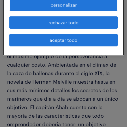
los líderes con proyectos en ciernes.
personalizar
rechazar todo
- La historia del capitán Ahab: La hoy
legendaria historia del capitán Ahab en busca
aceptar todo
de la ballena blanca que devoró su pierna es
el máximo ejemplo de la perseverancia a
cualquier costo. Ambientada en el clímax de
la caza de ballenas durante el siglo XIX, la
novela de Herman Melville muestra hasta en
sus más mínimos detalles los secretos de los
marineros que día a día se abocan a un único
objetivo. El capitán Ahab cuenta con la
mayoría de las características que todo
emprendedor debería tener: un objetivo