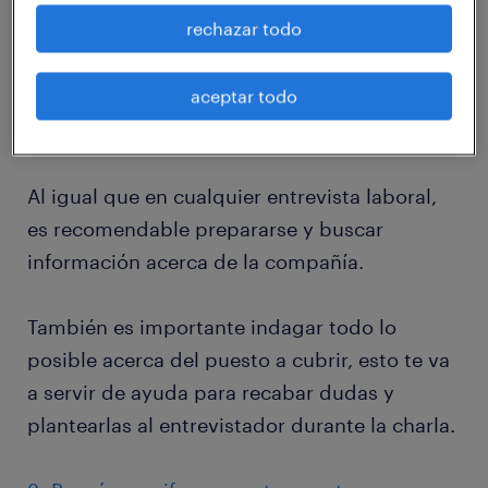
Es muy común pensar que una entrevista
rechazar todo
telefónica no es tan importante como una
presencial, sin embargo, esto es un error muy
aceptar todo
grande. Por lo tanto, es fundamental evitar la
improvisación.
Al igual que en cualquier entrevista laboral,
es recomendable prepararse y buscar
información acerca de la compañía.
También es importante indagar todo lo
posible acerca del puesto a cubrir, esto te va
a servir de ayuda para recabar dudas y
plantearlas al entrevistador durante la charla.