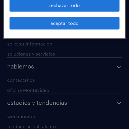
operational
rechazar todo
professional
aceptar todo
digital
enterprise
solicitar información
soluciones y servicios
hablemos
contactanos
oficina Montevideo
estudios y tendencias
workmonitor
tendencias del talento