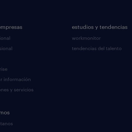
empresas
estudios y tendencias
ional
workmonitor
sional
tendencias del talento
rise
tar información
ones y servicios
emos
ctanos