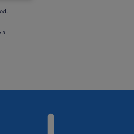
ed.
o a