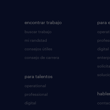
encontrar trabajo
para 
buscar trabajo
operat
mi randstad
profes
consejos útiles
digital
consejo de carrera
enterp
solici
soluci
para talentos
operational
habl
professional
digital
conta