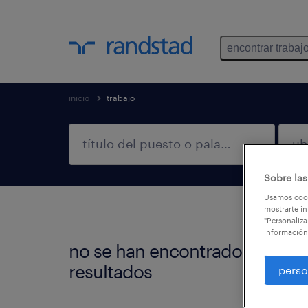
encontrar trabaj
inicio
trabajo
Sobre las
Usamos cook
mostrarte in
"Personaliza
información
no se han encontrado
No en
resultados
perso
Podés 
más r