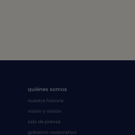
quiénes somos
nuestra historia
visión y misión
sala de prensa
gobierno corporativo