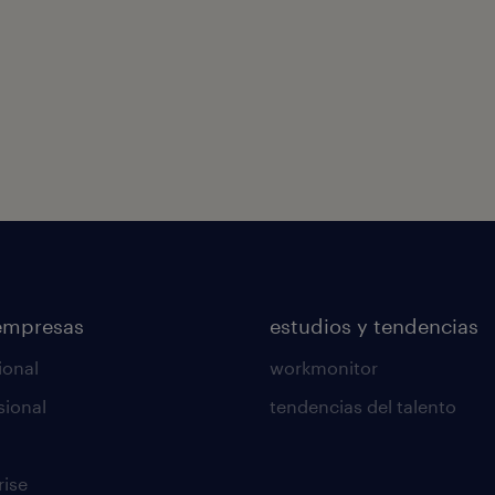
empresas
estudios y tendencias
ional
workmonitor
sional
tendencias del talento
rise