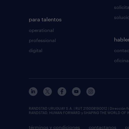
solici
soluci
para talentos
operational
habl
professional
digital
conta
oficin
RANDSTAD URUGUAY S.A. | RUT 215008190012 | Dirección fisc
RANDSTAD, HUMAN FORWARD y SHAPING THE WORLD OF WORK
términos y condiciones
contactanos
c