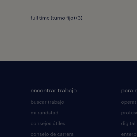
full time (turno fijo)
(
3
)
encontrar trabajo
para 
buscar trabajo
operat
mi randstad
profes
consejos útiles
digital
consejo de carrera
enterp