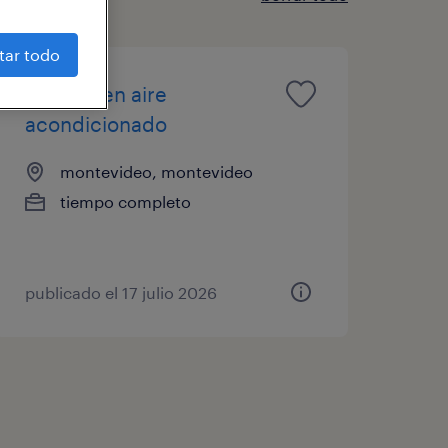
tar todo
técnico en aire
acondicionado
montevideo, montevideo
tiempo completo
publicado el 17 julio 2026