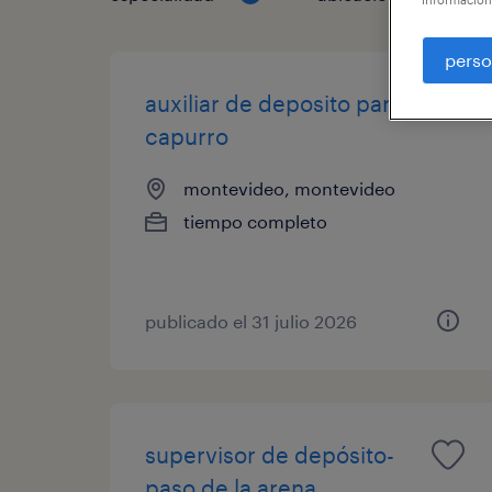
perso
auxiliar de deposito para
capurro
montevideo, montevideo
tiempo completo
publicado el 31 julio 2026
supervisor de depósito-
paso de la arena