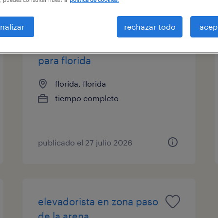
nalizar
rechazar todo
acep
encargado/a de deposito
para florida
florida, florida
tiempo completo
publicado el 27 julio 2026
elevadorista en zona paso
de la arena