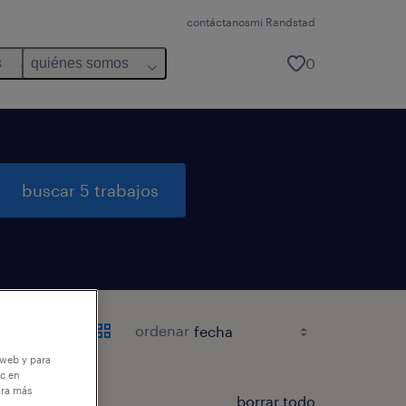
contáctanos
mi Randstad
0
s
quiénes somos
buscar 5 trabajos
ordenar
 web y para
ic en
ara más
borrar todo