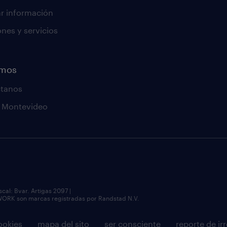
tar información
ones y servicios
emos
ctanos
a Montevideo
al: Bvar. Artigas 2097 |
 son marcas registradas por Randstad N.V.
ookies
mapa del sito
ser consciente
reporte de ir