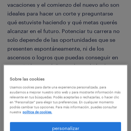
vacaciones y el comienzo del nuevo año son
ideales para hacer un corte y preguntarse
qué estuviste haciendo y qué metas querés
alcanzar en el futuro. Potenciar tu carrera no
solo depende de las oportunidades que se
presenten espontáneamente, ni de los
ascensos o logros que puedas conseguir en
tu posición actual. Depende también de tu
propia mirada sobre tus deseos y
Sobre las cookies
expectativas.
Usamos cookies para darte una experiencia personalizada, para
ayudarnos a mejorar nuestro sitio web y para mostrarte información más
relevante en tus búsquedas. Podés aceptarlas o rechazarlas, o hacer clic
en "Personalizar" para elegir tus preferencias. En cualquier momento
podrás cambiar tus opciones. Para más información, puedes consultar
nuestra
política de cookies.
Quizás estés feliz en tu organización y en tu
puesto. Quizás pienses que es momento de
personalizar