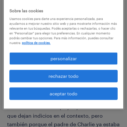
Sobre las cookies
Usamos cookies para darte una experiencia personalizada, para
En ese caso, por sus capacidades y
ayudarnos a mejorar nuestro sitio web y para mostrarte información más
relevante en tus búsquedas. Podés aceptarlas o rechazarlas, o hacer clic
características, la máquina supera al humano.
en "Personalizar" para elegir tus preferencias. En cualquier momento
Pero no es solo la aparición de la tecnología
podrás cambiar tus opciones. Para más información, puedes consultar
nuestra
política de cookies.
lo que provoca este reemplazo. El padre de
Charlie, al ir día a día a la fábrica a colocar
personalizar
tapitas, de haber prestado atención, podría
haber visto una cierta cantidad de pistas e
rechazar todo
indicios que le indicaran que realmente eso
podía suceder. La tecnología y la robótica
aceptar todo
reemplazaron al padre de Charlie por una
serie de factores complejos y combinados
que dejan indicios en el contexto, pero
también porque el padre de Charlie ya estaba