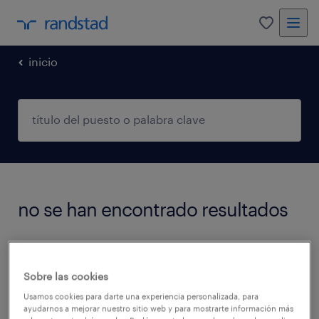
0
inicio
no se han encontrado resultados
No encontramos trabajos que coincidan con
estos filtros. Podés intentar modificar los
Sobre las cookies
filtros aplicados para obtener más resultados.
Usamos cookies para darte una experiencia personalizada, para
ayudarnos a mejorar nuestro sitio web y para mostrarte información más
Las siguientes acciones pueden ayudar