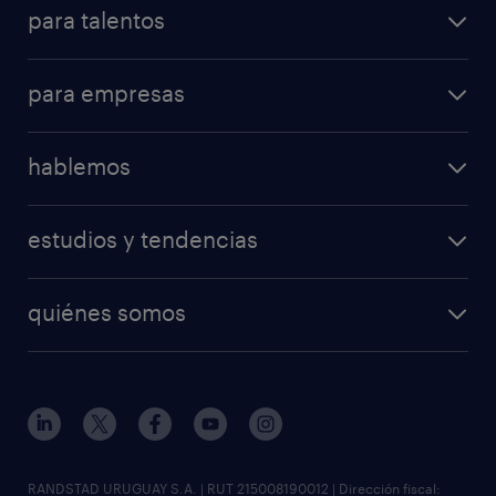
para talentos
mi randstad
operational
consejos útiles
para empresas
professional
consejo de carrera
operational
digital
hablemos
professional
contactanos
digital
estudios y tendencias
oficina Montevideo
enterprise
workmonitor
solicitar información
quiénes somos
tendencias del talento
soluciones y servicios
nuestra historia
visión y misión
sala de prensa
gobierno corporativo
RANDSTAD URUGUAY S.A. | RUT 215008190012 | Dirección fiscal: