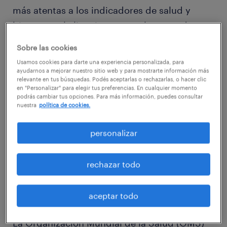
más atentas a los indicadores de salud y
bienestar, al clima interno y a la carga de
trabajo que se da en esta época del año,
Sobre las cookies
buscando ayudar a sus colaboradores para
Usamos cookies para darte una experiencia personalizada, para
que puedan reducir el estrés laboral y
ayudarnos a mejorar nuestro sitio web y para mostrarte información más
relevante en tus búsquedas. Podés aceptarlas o rechazarlas, o hacer clic
alcancen un sano equilibrio entre vida
en "Personalizar" para elegir tus preferencias. En cualquier momento
podrás cambiar tus opciones. Para más información, puedes consultar
profesional y laboral. Para lograrlo, el rol de
nuestra
política de cookies.
los líderes y mandos medios resulta
indispensable, para poder detectar cualquier
personalizar
signo de agotamiento dentro de sus equipos
y actuar a tiempo, frente a un tema que debe
rechazar todo
ser tratado por profesionales de la salud”.
aceptar todo
La Organización Mundial de la Salud (OMS)