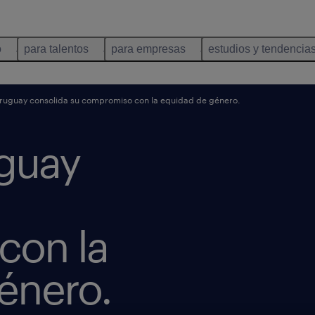
o
para talentos
para empresas
estudios y tendencia
ruguay consolida su compromiso con la equidad de género.
guay
con la
énero.