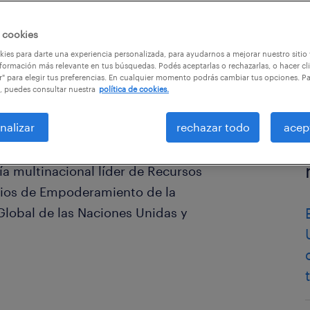
 cookies
ies para darte una experiencia personalizada, para ayudarnos a mejorar nuestro sitio
formación más relevante en tus búsquedas. Podés aceptarlas o rechazarlas, o hacer cl
r" para elegir tus preferencias. En cualquier momento podrás cambiar tus opciones. P
, puedes consultar nuestra
política de cookies.
nalizar
rechazar todo
acep
 multinacional líder de Recursos
pios de Empoderamiento de la
Global de las Naciones Unidas y