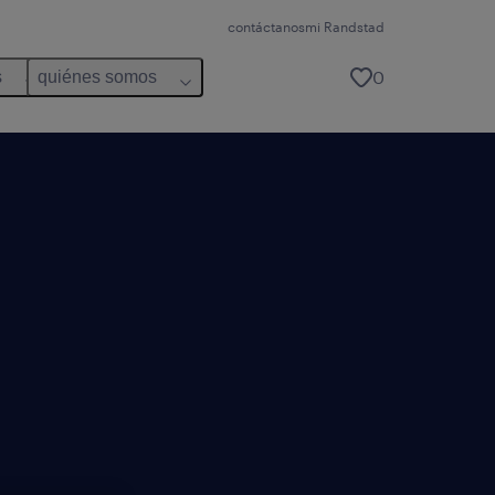
contáctanos
mi Randstad
0
s
quiénes somos