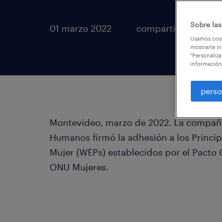
Sobre las
01 marzo 2022
compartir en
Usamos cook
mostrarte in
"Personaliza
información
perso
Montevideo, marzo de 2022. La compañía
Humanos firmó la adhesión a los Princi
Mujer (WEPs) establecidos por el Pacto 
ONU Mujeres.