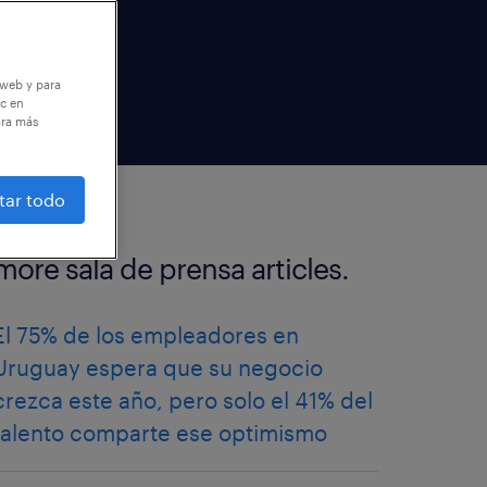
 web y para
ic en
ara más
tar todo
more sala de prensa articles.
El 75% de los empleadores en
Uruguay espera que su negocio
crezca este año, pero solo el 41% del
talento comparte ese optimismo