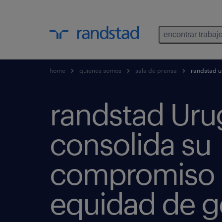
encontrar trabaj
home
quienes somos
sala de prensa
randstad u
randstad Uru
consolida su
compromiso 
equidad de g