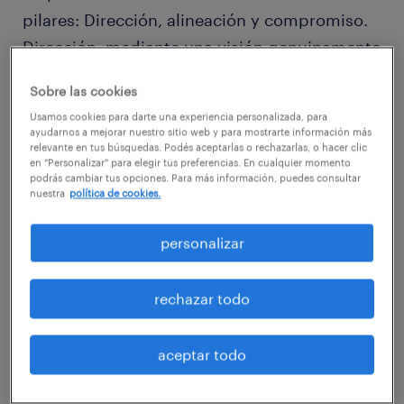
pilares: Dirección, alineación y compromiso.
Dirección, mediante una visión genuinamente
compartida para un proyecto o iniciativa.
Sobre las cookies
Alineación, coordinando recursos y
Usamos cookies para darte una experiencia personalizada, para
actividades para que las personas funcionen
ayudarnos a mejorar nuestro sitio web y para mostrarte información más
relevante en tus búsquedas. Podés aceptarlas o rechazarlas, o hacer clic
juntas. Compromiso, motivando e inspirando
en "Personalizar" para elegir tus preferencias. En cualquier momento
podrás cambiar tus opciones. Para más información, puedes consultar
para que vean el éxito del grupo en lograr su
nuestra
política de cookies.
visión compartida como una prioridad
personal.
personalizar
Juan Pablo se refirió también al “liderazgo
rechazar todo
auténtico” como aquél que se “sustenta en
valores y creencias”, que está basado en una
aceptar todo
“doble coherencia: emoción y razón, digo y
hago” y por último “la comodidad en el rol, el