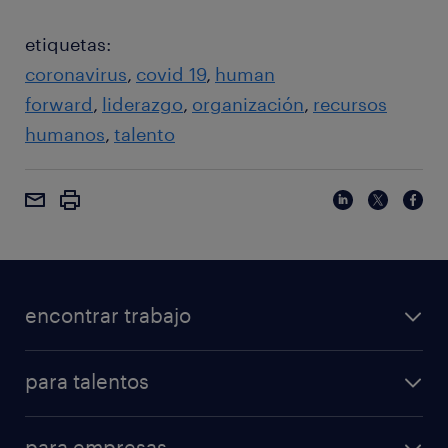
etiquetas:
coronavirus
covid 19
human
forward
liderazgo
organización
recursos
humanos
talento
encontrar trabajo
para talentos
para empresas